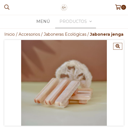
0
MENÚ
PRODUCTOS
Inicio
/
Accesorios
/
Jaboneras Ecológícas
/
Jabonera jenga