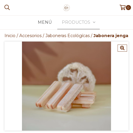
0
MENÚ
PRODUCTOS
Inicio
/
Accesorios
/
Jaboneras Ecológícas
/
Jabonera jenga