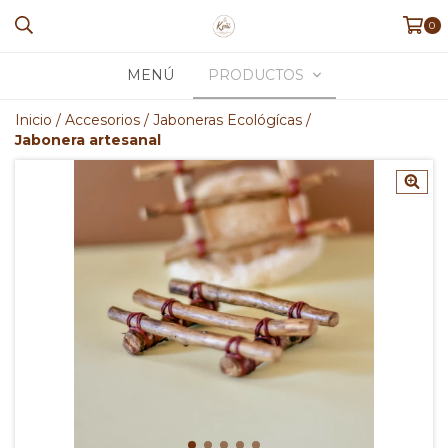
0
MENÚ
PRODUCTOS
Inicio
/
Accesorios
/
Jaboneras Ecológícas
/
Jabonera artesanal