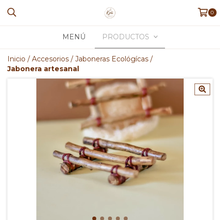
0
MENÚ
PRODUCTOS
Inicio
/
Accesorios
/
Jaboneras Ecológícas
/
Jabonera artesanal