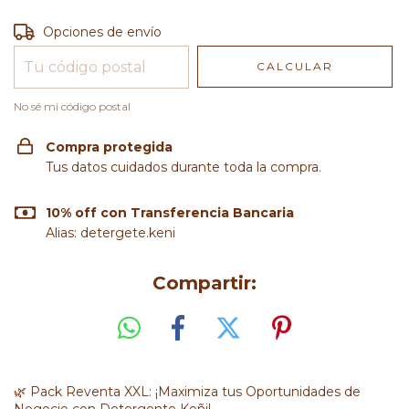
Entregas para el CP:
CAMBIAR CP
Opciones de envío
CALCULAR
No sé mi código postal
Compra protegida
Tus datos cuidados durante toda la compra.
10% off con Transferencia Bancaria
Alias: detergete.keni
Compartir:
🌿 Pack Reventa XXL: ¡Maximiza tus Oportunidades de
Negocio con Detergente Keñi!