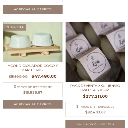
AGREGAR AL CARRITO
-206
%
OFF
ACONDICIONADOR COCO Y
KARITÉ 60G
$47.480,00
$15.500,00
PACK REVENTA XXL - (ENVÍO
3
meses sin intereses de
GRATIS A SUCUR...
$15.826,67
$277.211,00
3
meses sin intereses de
$92.403,67