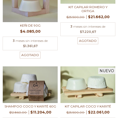
KIT CAPILAR ROMERO Y
ORTIGA
$21.662,00
$25.500,00
KEÑI DE 90G
3
meses sin intereses de
$4.085,00
$7.220,67
3
meses sin intereses de
AGOTADO
$1.361,67
AGOTADO
NUEVO
KIT CAPILAR COCO Y KARITÉ
SHAMPOO COCO Y KARITÉ 60G
$22.061,00
$11.204,00
$25.500,00
$12.860,00