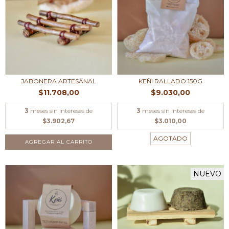
JABONERA ARTESANAL
KEÑI RALLADO 150G
$11.708,00
$9.030,00
3
meses sin intereses de
3
meses sin intereses de
$3.902,67
$3.010,00
AGOTADO
AGREGAR AL CARRITO
NUEVO