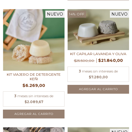
NUEVO
NUEVO
14
%
OFF
KIT CAPILAR LAVANDA Y OLIVA
$21.840,00
$25.500,00
3
meses sin intereses de
KIT VIAJERO DE DETERGENTE
$7.280,00
KEÑI
$6.269,00
AGREGAR AL CARRITO
3
meses sin intereses de
$2.089,67
AGREGAR AL CARRITO