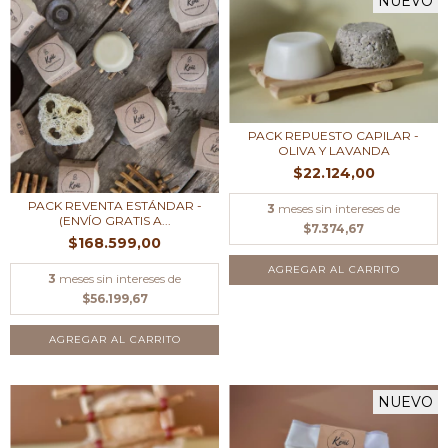
NUEVO
PACK REPUESTO CAPILAR -
OLIVA Y LAVANDA
$22.124,00
PACK REVENTA ESTÁNDAR -
3
meses sin intereses de
(ENVÍO GRATIS A...
$7.374,67
$168.599,00
AGREGAR AL CARRITO
3
meses sin intereses de
$56.199,67
NUEVO