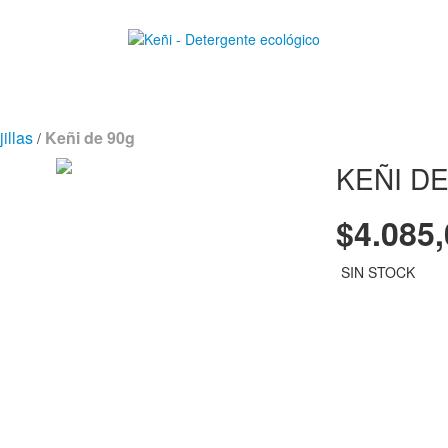
illas
Keñi de 90g
/
KEÑI DE
$4.085
SIN STOCK