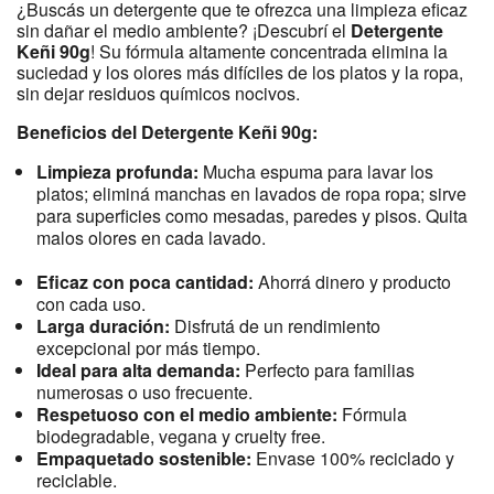
¿Buscás un detergente que te ofrezca una limpieza eficaz
sin dañar el medio ambiente? ¡Descubrí el
Detergente
Keñi 90g
! Su fórmula altamente concentrada elimina la
suciedad y los olores más difíciles de los platos y la ropa,
sin dejar residuos químicos nocivos.
Beneficios del Detergente Keñi 90g:
Limpieza profunda:
Mucha espuma para lavar los
platos; eliminá manchas en lavados de ropa ropa; sirve
para superficies como mesadas, paredes y pisos. Quita
malos olores en cada lavado.
Eficaz con poca cantidad:
Ahorrá dinero y producto
con cada uso.
Larga duración:
Disfrutá de un rendimiento
excepcional por más tiempo.
Ideal para alta demanda:
Perfecto para familias
numerosas o uso frecuente.
Respetuoso con el medio ambiente:
Fórmula
biodegradable, vegana y cruelty free.
Empaquetado sostenible:
Envase 100% reciclado y
reciclable.