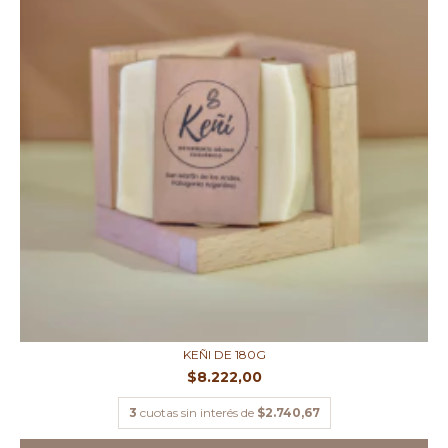
KEÑI DE 180G
$8.222,00
3
cuotas sin interés de
$2.740,67