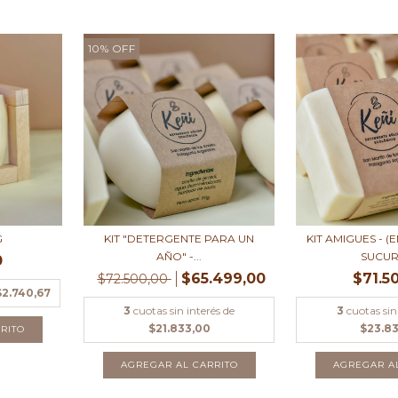
10
%
OFF
KIT "DETERGENTE PARA UN
G
KIT AMIGUES - (
AÑO" -...
SUCUR
0
$65.499,00
$71.5
$72.500,00
$2.740,67
3
cuotas sin interés de
3
cuotas sin
$21.833,00
$23.8
RITO