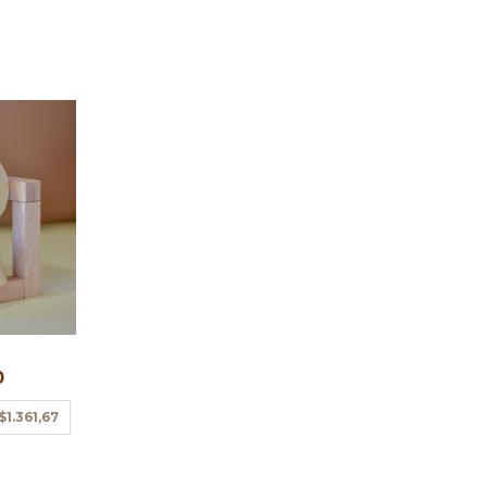
G
0
$1.361,67