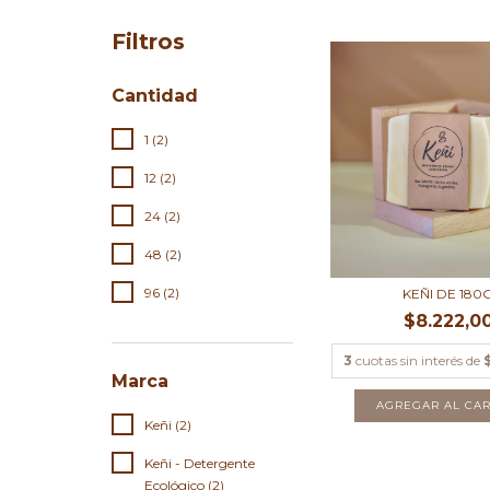
Filtros
Cantidad
1 (2)
12 (2)
24 (2)
48 (2)
96 (2)
KEÑI DE 180
$8.222,0
3
cuotas sin interés de
Marca
AGREGAR AL CAR
Keñi (2)
Keñi - Detergente
Ecológico (2)