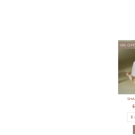
16
%
OF
SHA
$
3