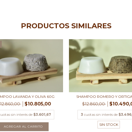
PRODUCTOS SIMILARES
F
MPOO LAVANDA Y OLIVA 60G
SHAMPOO ROMERO Y ORTIGA
$10.805,00
$10.490,
12.860,00
$12.860,00
cuotas sin interés de
$3.601,67
3
cuotas sin interés de
$3.496
SIN STOCK