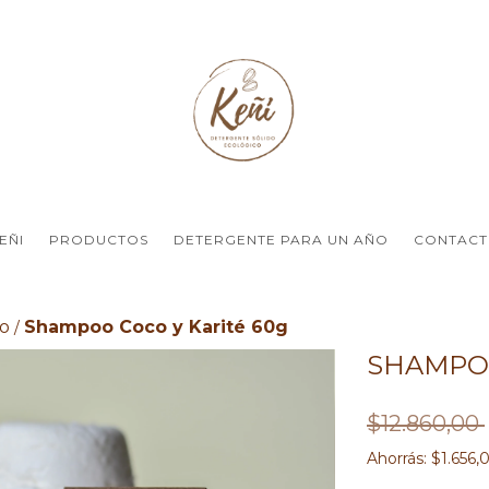
EÑI
PRODUCTOS
DETERGENTE PARA UN AÑO
CONTAC
o
Shampoo Coco y Karité 60g
/
SHAMPOO
$12.860,00
Ahorrás:
$1.656,