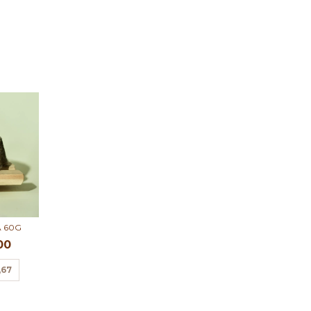
 60G
00
,67