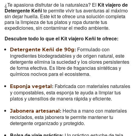
¿Te apasiona disfrutar de la naturaleza? El
Kit viajero de
Detergente Keñi
te permite vivir tus aventuras al máximo
sin dejar huella. Este kit te ofrece una solución completa
para la limpieza de tus platos y ropa durante tus
expediciones, sin contaminar el medio ambiente.
Descubre todo lo que el Kit viajero Keñi te ofrece:
:
Formulado con
Detergente Keñi de 90g
ingredientes biodegradables y de origen natural, este
detergente elimina la suciedad y los olores persistentes
de forma efectiva. Es libre de fragancias sintéticas y
químicos nocivos para el ecosistema.
:
Fabricada con materiales naturales
Esponja vegetal
y compostables, esta esponja te ayuda a limpiar tus
platos y utensilios de manera rápida y eficiente.
:
Hecha a mano con materiales
Jabonera artesanal
reciclados, esta jabonera te permite mantener tu
detergente organizado y protegido.
Bolsa de viaje práctica:
Un práctico estuche de tela