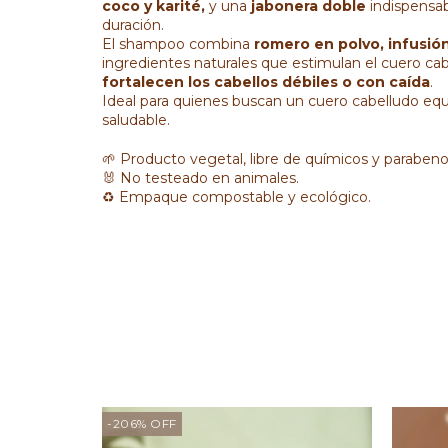
coco y karité,
y una
jabonera doble
indispensab
duración.
El shampoo combina
romero en polvo, infusión 
ingredientes naturales que estimulan el cuero ca
fortalecen los cabellos débiles o con caída
.
Ideal para quienes buscan un cuero cabelludo equil
saludable.
🌱 Producto vegetal, libre de químicos y parabeno
🐰 No testeado en animales.
♻️ Empaque compostable y ecológico.
-206
%
OFF