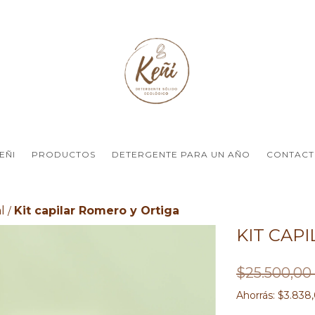
EÑI
PRODUCTOS
DETERGENTE PARA UN AÑO
CONTAC
al
Kit capilar Romero y Ortiga
/
KIT CAP
$25.500,0
Ahorrás:
$3.838