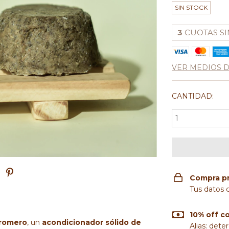
SIN STOCK
3
CUOTAS SI
VER MEDIOS 
CANTIDAD:
Compra p
Tus datos 
10% off c
 romero
, un
acondicionador sólido de
Alias: dete