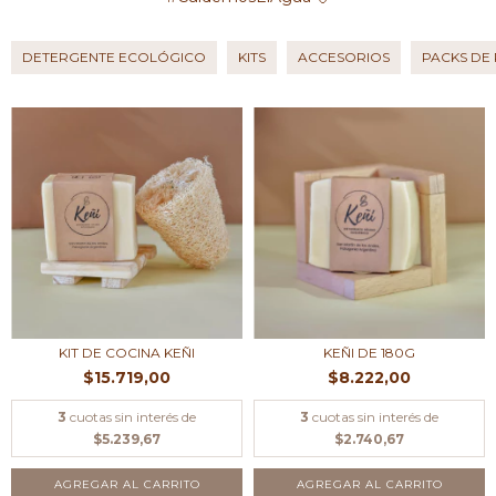
DETERGENTE ECOLÓGICO
KITS
ACCESORIOS
PACKS DE
KIT DE COCINA KEÑI
KEÑI DE 180G
$15.719,00
$8.222,00
3
cuotas sin interés de
3
cuotas sin interés de
$5.239,67
$2.740,67
AGREGAR AL CARRITO
AGREGAR AL CARRITO