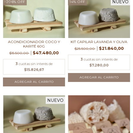
NUEVO
-206
%
OFF
14
%
OFF
ACONDICIONADOR COCO Y
KIT CAPILAR LAVANDA Y OLIVA
KARITÉ 60G
$21.840,00
$25.500,00
$47.480,00
$15.500,00
3
cuotas sin interés de
3
cuotas sin interés de
$7.280,00
$15.826,67
AGREGAR AL CARRITO
NUEVO