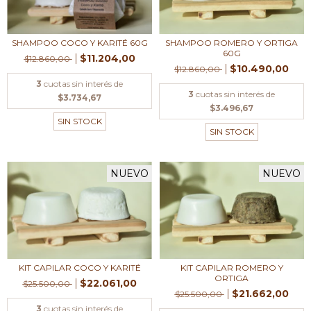
SHAMPOO ROMERO Y ORTIGA
SHAMPOO COCO Y KARITÉ 60G
60G
$11.204,00
$12.860,00
$10.490,00
$12.860,00
3
cuotas sin interés de
3
cuotas sin interés de
$3.734,67
$3.496,67
SIN STOCK
SIN STOCK
NUEVO
NUEVO
KIT CAPILAR COCO Y KARITÉ
KIT CAPILAR ROMERO Y
ORTIGA
$22.061,00
$25.500,00
$21.662,00
$25.500,00
3
cuotas sin interés de