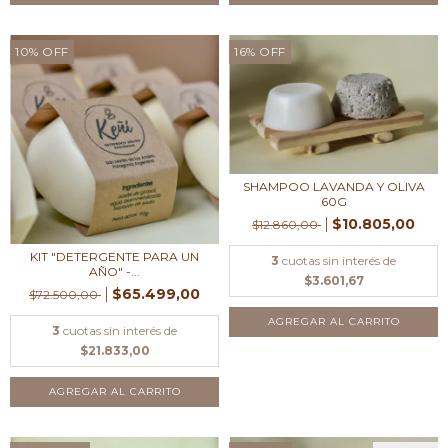
10
%
OFF
16
%
OFF
SHAMPOO LAVANDA Y OLIVA
60G
$10.805,00
$12.860,00
KIT "DETERGENTE PARA UN
3
cuotas sin interés de
AÑO" -...
$3.601,67
$65.499,00
$72.500,00
3
cuotas sin interés de
$21.833,00