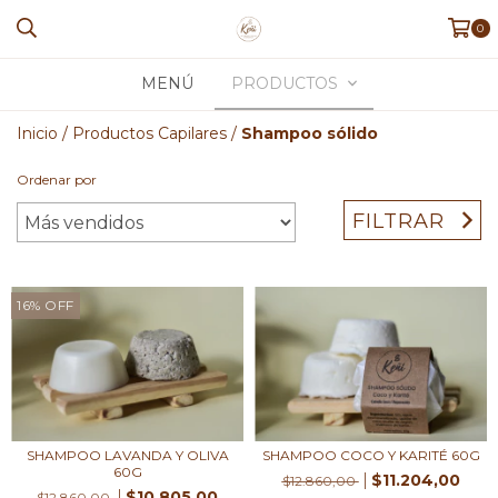
0
MENÚ
PRODUCTOS
Inicio
/
Productos Capilares
/
Shampoo sólido
Ordenar por
FILTRAR
16
%
OFF
SHAMPOO LAVANDA Y OLIVA
SHAMPOO COCO Y KARITÉ 60G
60G
$11.204,00
$12.860,00
$10.805,00
$12.860,00